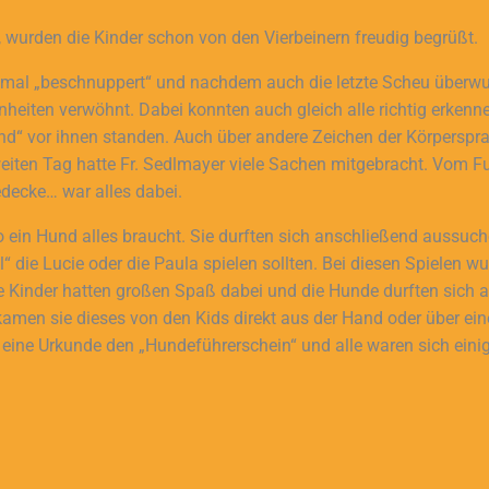
 wurden die Kinder schon von den Vierbeinern freudig begrüßt.
tmal „beschnuppert“ und nachdem auch die letzte Scheu überwu
einheiten verwöhnt. Dabei konnten auch gleich alle richtig erken
nd“ vor ihnen standen. Auch über andere Zeichen der Körperspr
eiten Tag hatte Fr. Sedlmayer viele Sachen mitgebracht. Vom Fu
decke… war alles dabei.
 ein Hund alles braucht. Sie durften sich anschließend aussuche
“ die Lucie oder die Paula spielen sollten. Bei diesen Spielen 
ie Kinder hatten großen Spaß dabei und die Hunde durften sich
ekamen sie dieses von den Kids direkt aus der Hand oder über ein
 eine Urkunde den „Hundeführerschein“ und alle waren sich eini